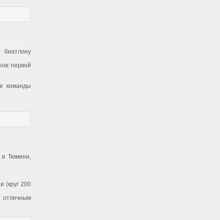
о биатлону
нов первой
ве команды
 в Тюмени,
 (круг 200
 отличным