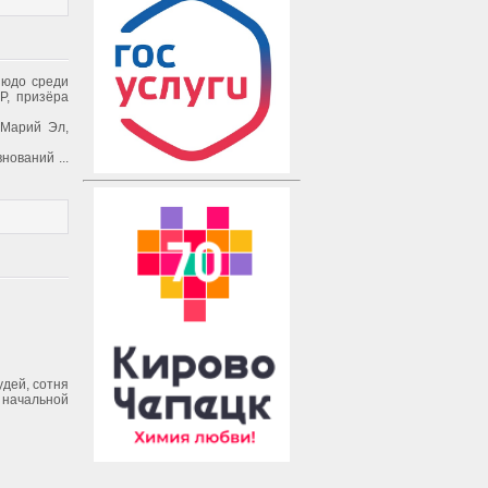
зюдо среди
Р, призёра
 Марий Эл,
внований
...
удей, сотня
 начальной