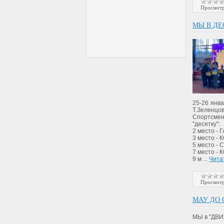
Просмотр
МЫ В ДЕ
25-26 янв
Т.Зеленцов
Спортсмен
"десятку":
2 место -
3 место -
5 место -
7 место -
9 м
...
Чита
Просмотр
МАУ ДО 
МЫ в "ДВ