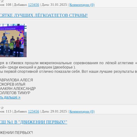
ов:
108
|
Добавил:
123456
|
Дата:
31.01.2025
|
Комментарии (0)
СЯТКЕ ЛУЧШИХ ЛЁГКОАТЛЕТОВ СТРАНЫ!
аря в г.Ижевск прошли межрегиональные соревнования по лёгкой атлетике 
ой» среди юношей и девушек (двоеборье ).
ы первой спортивной отлично показали себя. Вот наши лучшие результаты 
 ГАВРИЛОВА АЛЕСЯ
 КОКОРЕВ ИЛЬЯ
 СААКЯН АЛЕКСАНДР
 КОЛЛЕГОВ ТИМУР
ть дальше »
ов:
113
|
Добавил:
123456
|
Дата:
29.01.2025
|
Комментарии (0)
СШ №1 В "ДВИЖЕНИИ ПЕРВЫХ!"
ИЖЕНИИ ПЕРВЫХ"!