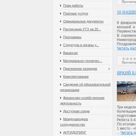
Просмотр
План работы
10 НАШИ
Платные услуги
Официальные документы
8 февраля
юношей и 
Расписание УТЗ на 20...
Первенств
В соревно
Программы
Нижегородс
Поздравля
Структура и органы у...
Читать да
Вакансии
Материально-техничес...
Просмотр
Присвоение разрядов
ЯРКИЙ Б
Комплектование
Сведения об образовательной
организации
Финансово-хозяйственная
деятельность
Три недели
Доступная среда
болельщик
подготовки
Международное
Ребята 3-4
По итогам
сотрудничество
1 место - 
АНТИДОПИНГ
...
Читать 