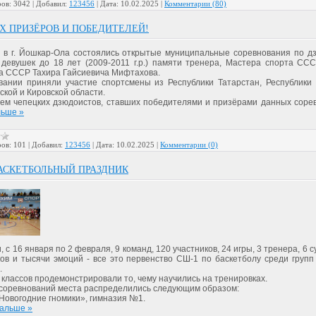
ов:
3042
|
Добавил:
123456
|
Дата:
10.02.2025
|
Комментарии (80)
Х ПРИЗЁРОВ И ПОБЕДИТЕЛЕЙ!
 в г. Йошкар-Ола состоялись открытые муниципальные соревнования по д
девушек до 18 лет (2009-2011 г.р.) памяти тренера, Мастера спорта ССС
а СССР Тахира Гайсиевича Мифтахова.
вании приняли участие спортсмены из Республики Татарстан, Республики
кой и Кировской области.
ем чепецких дзюдоистов, ставших победителями и призёрами данных соре
льше »
ов:
101
|
Добавил:
123456
|
Дата:
10.02.2025
|
Комментарии (0)
АСКЕТБОЛЬНЫЙ ПРАЗДНИК
, с 16 января по 2 февраля, 9 команд, 120 участников, 24 игры, 3 тренера, 6 с
ов и тысячи эмоций - все это первенство СШ-1 по баскетболу среди групп
.
 классов продемонстрировали то, чему научились на тренировках.
 соревнований места распределились следующим образом:
«Новогодние гномики», гимназия №1.
дальше »