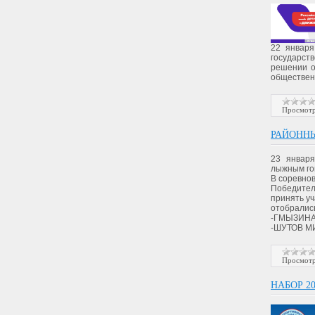
22 января
государст
решении о
общественн
Просмотр
РАЙОНН
23 января
лыжным гон
В соревнов
Победител
принять уч
отобралис
-ГМЫЗИНА
-ШУТОВ 
Просмотр
НАБОР 20