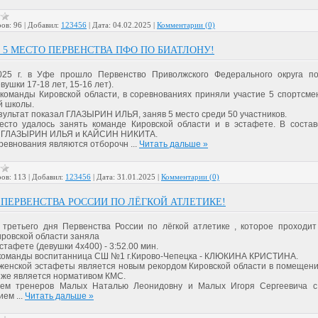
ов:
96
|
Добавил:
123456
|
Дата:
04.02.2025
|
Комментарии (0)
5 МЕСТО ПЕРВЕНСТВА ПФО ПО БИАТЛОНУ!
2025 г. в Уфе прошло Первенство Приволжского Федерального округа п
вушки 17-18 лет, 15-16 лет).
 команды Кировской области, в соревнованиях приняли участие 5 спортсме
й школы.
зультат показал ГЛАЗЫРИН ИЛЬЯ, заняв 5 место среди 50 участников.
есто удалось занять команде Кировской области и в эстафете. В соста
и ГЛАЗЫРИН ИЛЬЯ и КАЙСИН НИКИТА.
ревнования являются отборочн
...
Читать дальше »
ов:
113
|
Добавил:
123456
|
Дата:
31.01.2025
|
Комментарии (0)
 ПЕРВЕНСТВА РОССИИ ПО ЛЁГКОЙ АТЛЕТИКЕ!
 третьего дня Первенства России по лёгкой атлетике , которое проходит
ировской области заняла
эстафете (девушки 4х400) - 3:52.00 мин.
 команды воспитанница СШ №1 г.Кирово-Чепецка - КЛЮКИНА КРИСТИНА.
 женской эстафеты является новым рекордом Кировской области в помещении
ак же является нормативом КМС.
яем тренеров Малых Наталью Леонидовну и Малых Игоря Сергеевича с
нием
...
Читать дальше »