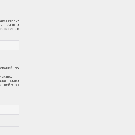
щественно-
ти принято
о нового в
нований по
ивкино.
меют право
астной этап