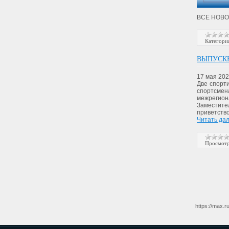
ВСЕ НОВОС
Категори
ВЫПУСКН
17 мая 202
Две спорт
спортсмен
межрегион
Заместит
приветств
Читать да
Просмотр
https://max.