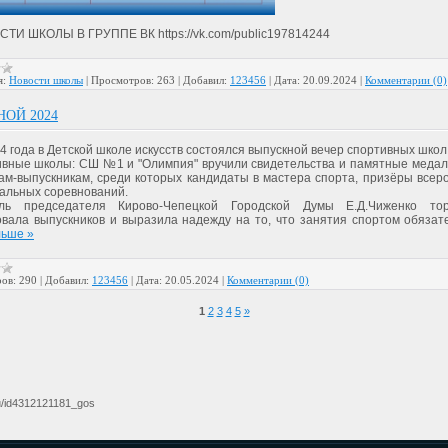
ТИ ШКОЛЫ В ГРУППЕ ВК https://vk.com/public197814244
я:
Новости школы
|
Просмотров:
263
|
Добавил:
123456
|
Дата:
20.09.2024
|
Комментарии (0)
ОЙ 2024
4 года в Детской школе искусств состоялся выпускной вечер спортивных школ
ивные школы: СШ №1 и "Олимпия" вручили свидетельства и памятные медал
ам-выпускникам, среди которых кандидаты в мастера спорта, призёры всеро
альных соревнований.
ель председателя Кирово-Чепецкой Городской Думы Е.Д.Чиженко тор
овала выпускников и выразила надежду на то, что занятия спортом обяза
льше »
ов:
290
|
Добавил:
123456
|
Дата:
20.05.2024
|
Комментарии (0)
1
2
3
4
5
»
ru/id4312121181_gos