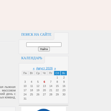
ПОИСК НА САЙТЕ
КАЛЕНДАРЬ
«
Август 2026
»
Пн
Вт
Ср
Чт
Пт
Сб
Вс
1
2
3
4
5
6
7
8
9
10
11
12
13
14
15
16
кая лыжная
а массовом
17
18
19
20
21
22
23
ний день с
24
25
26
27
28
29
30
ных команд,
31