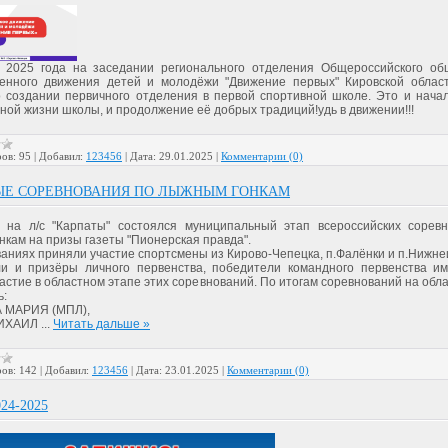
 2025 года на заседании регионального отделения Общероссийского об
венного движения детей и молодёжи "Движение первых" Кировской облас
 создании первичного отделения в первой спортивной школе. Это и начал
ой жизни школы, и продолжение её добрых традиций!удь в движении!!!
ов:
95
|
Добавил:
123456
|
Дата:
29.01.2025
|
Комментарии (0)
ЫЕ СОРЕВНОВАНИЯ ПО ЛЫЖНЫМ ГОНКАМ
 на л/с "Карпаты" состоялся муниципальный этап всероссийских сорев
кам на призы газеты "Пионерская правда".
аниях приняли участие спортсмены из Кирово-Чепецка, п.Фалёнки и п.Нижне
и и призёры личного первенства, победители командного первенства и
астие в областном этапе этих соревнований. По итогам соревнований на обл
ь:
 МАРИЯ (МПЛ),
МИХАИЛ
...
Читать дальше »
ов:
142
|
Добавил:
123456
|
Дата:
23.01.2025
|
Комментарии (0)
24-2025