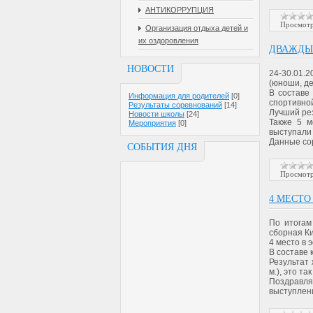
АНТИКОРРУПЦИЯ
Просмотр
Организация отдыха детей и
их оздоровления
ДВАЖДЫ 
НОВОСТИ
24-30.01.
(юноши, де
В составе
Информация для родителей
[0]
спортивно
Результаты соревнований
[14]
Лучший ре
Новости школы
[24]
Также 5 м
Мероприятия
[0]
выступал
Данные со
СОБЫТИЯ ДНЯ
Просмотр
4 МЕСТО
По итогам
сборная К
4 место в 
В составе
Результат
м.), это т
Поздравл
выступле